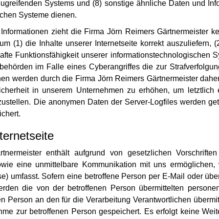
s zugreifenden Systems und (8) sonstige ähnliche Daten und In
ischen Systeme dienen.
Informationen zieht die Firma Jörn Reimers Gärtnermeister ke
 (1) die Inhalte unserer Internetseite korrekt auszuliefern, (2
afte Funktionsfähigkeit unserer informationstechnologischen S
behörden im Falle eines Cyberangriffes die zur Strafverfolgun
 werden durch die Firma Jörn Reimers Gärtnermeister daher ei
cherheit in unserem Unternehmen zu erhöhen, um letztlich 
ustellen. Die anonymen Daten der Server-Logfiles werden getr
chert.
ternetseite
tnermeister enthält aufgrund von gesetzlichen Vorschrifte
e eine unmittelbare Kommunikation mit uns ermöglichen, 
) umfasst. Sofern eine betroffene Person per E-Mail oder über
werden die von der betroffenen Person übermittelten person
enen Person an den für die Verarbeitung Verantwortlichen über
hme zur betroffenen Person gespeichert. Es erfolgt keine We